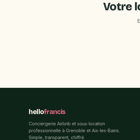
Votre l
E
hello
francis
Conciergerie Airbnb et sous-location
professionnelle à Grenoble et Aix-les-Bains.
Simple, transparent, chiffré.