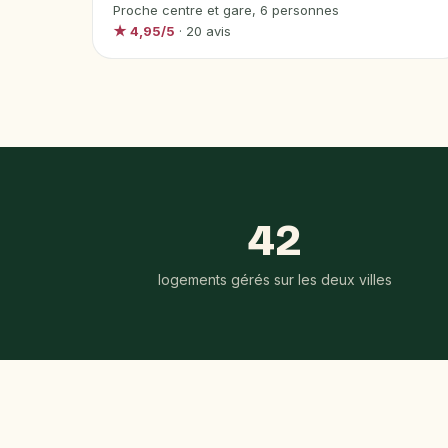
Proche centre et gare, 6 personnes
★ 4,95/5
· 20 avis
42
logements gérés sur les deux villes