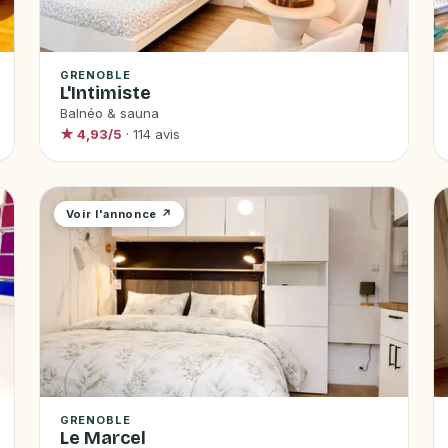
GRENOBLE
L'Intimiste
Balnéo & sauna
★ 4,93/5
· 114 avis
Voir l'annonce ↗
GRENOBLE
Le Marcel