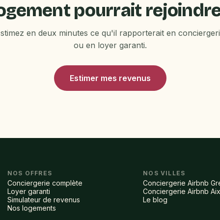
ogement pourrait rejoindre 
stimez en deux minutes ce qu'il rapporterait en concierger
ou en loyer garanti.
Estimer mes revenus
NOS OFFRES
NOS VILLES
Conciergerie complète
Conciergerie Airbnb G
Loyer garanti
Conciergerie Airbnb Aix
Simulateur de revenus
Le blog
Nos logements