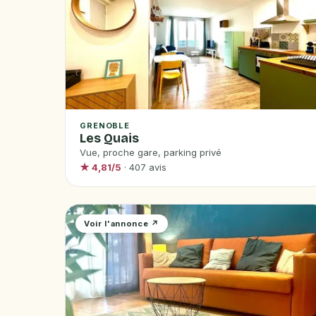
GRENOBLE
Les Quais
Vue, proche gare, parking privé
★ 4,81/5
· 407 avis
Voir l'annonce ↗