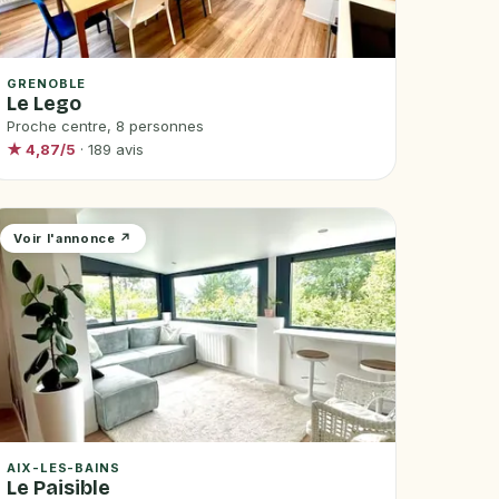
GRENOBLE
Le Lego
Proche centre, 8 personnes
★ 4,87/5
· 189 avis
Voir l'annonce ↗
AIX-LES-BAINS
Le Paisible