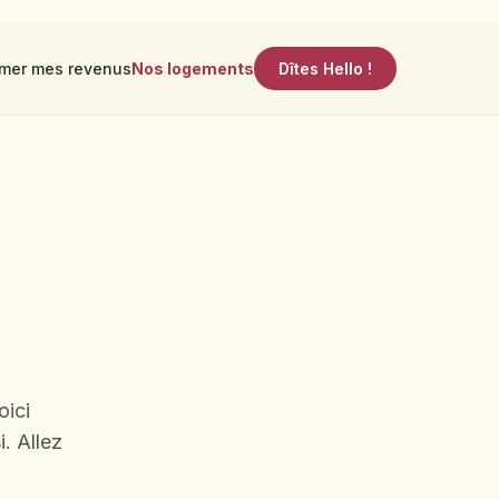
imer mes revenus
Nos logements
Dîtes Hello !
oici
. Allez