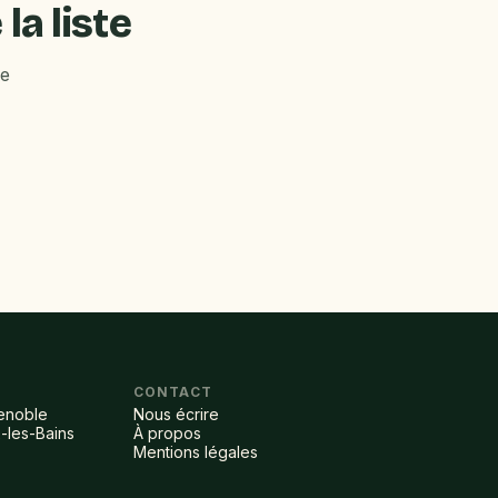
la liste
ie
CONTACT
renoble
Nous écrire
-les-Bains
À propos
Mentions légales